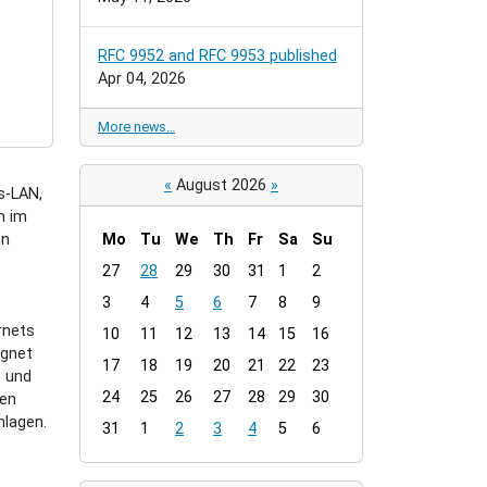
RFC 9952 and RFC 9953 published
Apr 04, 2026
More news…
«
August 2026
»
s-LAN,
m im
en
Mo
Tu
We
Th
Fr
Sa
Su
m
27
28
29
30
31
1
2
o
3
4
5
6
7
8
9
n
rnets
t
10
11
12
13
14
15
16
ignet
h
17
18
19
20
21
22
23
z und
-
24
25
26
27
28
29
30
ken
8
hlagen.
31
1
2
3
4
5
6