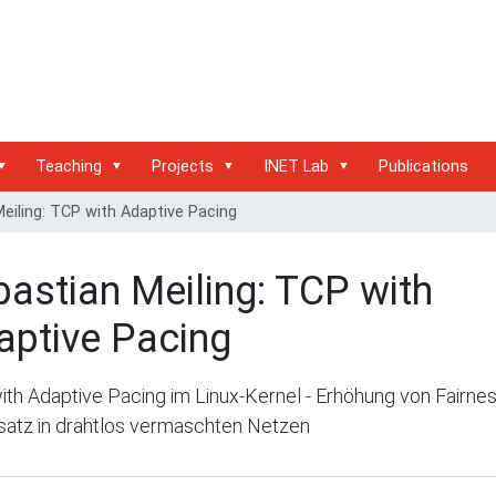
Teaching
Projects
INET Lab
Publications
eiling: TCP with Adaptive Pacing
astian Meiling: TCP with
aptive Pacing
th Adaptive Pacing im Linux-Kernel - Erhöhung von Fairne
satz in drahtlos vermaschten Netzen
www.inet.haw-