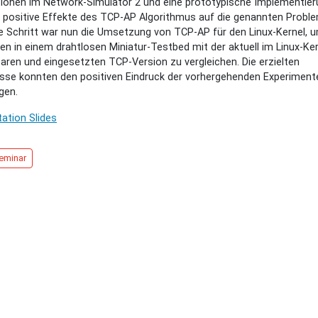
ionen im Network-Simulator 2 und eine prototypische Implementier
e
 positive Effekte des TCP-AP Algorithmus auf die genannten Proble
 Schritt war nun die Umsetzung von TCP-AP für den Linux-Kernel, 
en in einem drahtlosen Miniatur-Testbed mit der aktuell im Linux-Ke
aren und eingesetzten TCP-Version zu vergleichen. Die erzielten
sse konnten den positiven Eindruck der vorhergehenden Experiment
gen.
ng
ation Slides
s
atz
eminar
s
chten