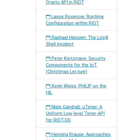
Crypto API in RIOT
Lasse Rosenow: Runtime
Configuration within RIOT
Raphael Hiesgen: The Log4j
Shell Incident
Peter Kietzmann: Security
Components for the IoT
(Christmas Lecture)
Kevin Weiss: PHiLIP on the
HiL
Niels Gandraß: uTimer: A
Uniform Low-level Timer-API
for RIOT-OS
Henning Krause: Approaches