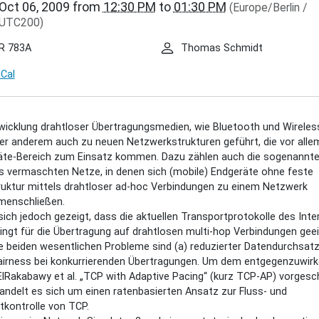
Oct 06, 2009
from
12:30 PM
to
01:30 PM
(Europe/Berlin /
.de/events/inet-
UTC200)
r/sebastian-
-
R 783A
Thomas Schmidt
iCal
e-
ian
wicklung drahtloser Übertragungsmedien, wie Bluetooth und Wireles
er anderem auch zu neuen Netzwerkstrukturen geführt, die vor alle
äte-Bereich zum Einsatz kommen. Dazu zählen auch die sogenannt
s vermaschten Netze, in denen sich (mobile) Endgeräte ohne feste
e
ruktur mittels drahtloser ad-hoc Verbindungen zu einem Netzwerk
enschließen.
sich jedoch gezeigt, dass die aktuellen Transportprotokolle des Inte
ingt für die Übertragung auf drahtlosen multi-hop Verbindungen gee
30:00+02:00
ie beiden wesentlichen Probleme sind (a) reduzierter Datendurchsat
fairness bei konkurrierenden Übertragungen. Um dem entgegenzuwir
lRakabawy et al. „TCP with Adaptive Pacing“ (kurz TCP-AP) vorgesc
30:00+02:00
andelt es sich um einen ratenbasierten Ansatz zur Fluss- und
tkontrolle von TCP.