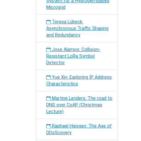
System for a Hydrogen-Based
Microgrid
Teresa Lübeck:
Asynchronous Traffic Shaping
and Redundancy
Jose Alamos: Collision-
Resistant LoRa Symbol
Detector
Yue Xin: Exploring IP Address
Characteristics
Martine Lenders: The road to
DNS over CoAP (Christmas
Lecture)
Raphael Hiesgen: The Age of
DDoScovery