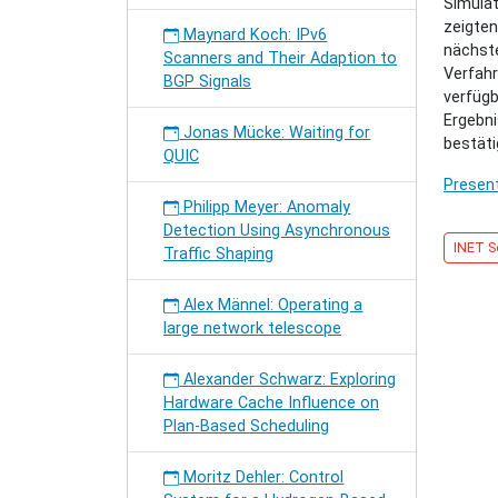
Simulat
Adaptiv
zeigten
Pacing
Maynard Koch: IPv6
nächste
im
Scanners and Their Adaption to
Verfahr
Linux-
BGP Signals
verfügb
Kernel
Ergebni
-
Jonas Mücke: Waiting for
bestäti
Erhöhu
QUIC
von
Present
Fairnes
Philipp Meyer: Anomaly
und
Detection Using Asynchronous
Durchs
INET S
Traffic Shaping
in
drahtlo
Alex Männel: Operating a
vermas
large network telescope
Netzen
Alexander Schwarz: Exploring
Hardware Cache Influence on
Plan-Based Scheduling
Moritz Dehler: Control