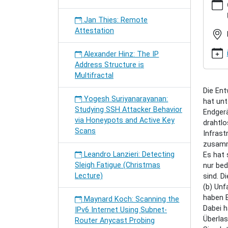
hamburg
semina
Jan Thies: Remote
meiling
Attestation
tcp-
with-
Alexander Hinz: The IP
adaptiv
Address Structure is
pacing
Multifractal
Sebast
Die Ent
Meiling:
Yogesh Suriyanarayanan:
hat unt
TCP
Studying SSH Attacker Behavior
Endger
with
via Honeypots and Active Key
drahtlo
Adaptiv
Scans
Infrast
Pacing
zusamm
2009-
Leandro Lanzieri: Detecting
Es hat 
10-
Sleigh Fatigue (Christmas
nur bed
06T12:
Lecture)
sind. D
2009-
(b) Un
10-
haben E
06T13:
Maynard Koch: Scanning the
Dabei h
TCP
IPv6 Internet Using Subnet-
Überlas
with
Router Anycast Probing