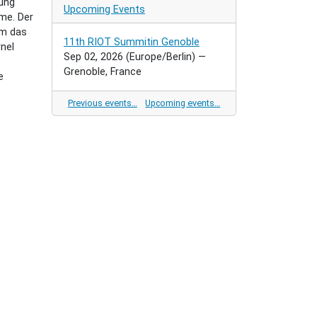
ung
Upcoming Events
me. Der
um das
11th RIOT Summitin Genoble
rnel
Sep 02, 2026
(Europe/Berlin)
—
Grenoble, France
e
Previous events…
Upcoming events…