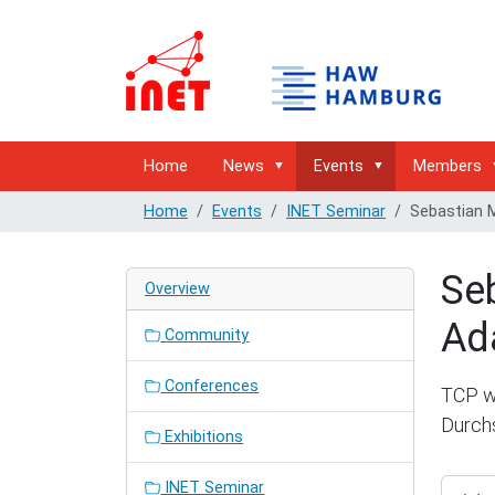
Home
News
Events
Members
Home
Events
INET Seminar
Sebastian M
Seb
Overview
Ad
Community
Conferences
TCP wi
Durch
Exhibitions
http://
INET Seminar