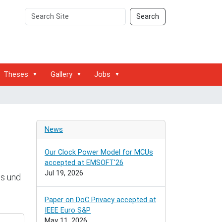
Search
Advanced
Search
Site
Search…
Theses
Gallery
Jobs
News
Our Clock Power Model for MCUs
accepted at EMSOFT'26
Jul 19, 2026
ss und
Paper on DoC Privacy accepted at
IEEE Euro S&P
May 11, 2026