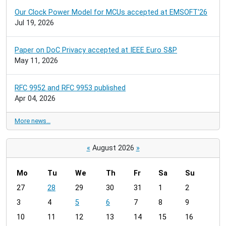
Our Clock Power Model for MCUs accepted at EMSOFT'26
Jul 19, 2026
Paper on DoC Privacy accepted at IEEE Euro S&P
May 11, 2026
RFC 9952 and RFC 9953 published
Apr 04, 2026
More news…
«
August 2026
»
Mo
Tu
We
Th
Fr
Sa
Su
m
27
28
29
30
31
1
2
o
3
4
5
6
7
8
9
n
t
10
11
12
13
14
15
16