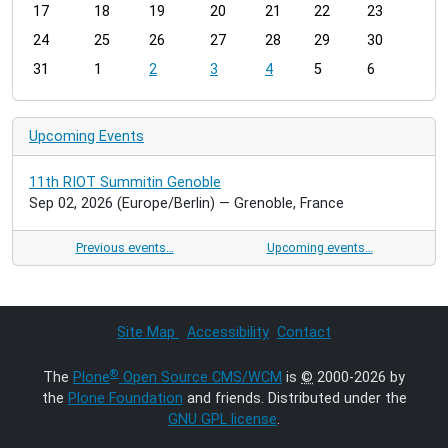
h
17
18
19
20
21
22
23
-
24
25
26
27
28
29
30
8
31
1
2
3
4
5
6
Upcoming Events
11th RIOT Summitin Genoble
Sep 02, 2026
(Europe/Berlin)
— Grenoble, France
Previous events…
Upcoming events…
Site Map
Accessibility
Contact
®
The
Plone
Open Source CMS/WCM
is
©
2000-2026 by
the
Plone Foundation
and friends. Distributed under the
GNU GPL license
.