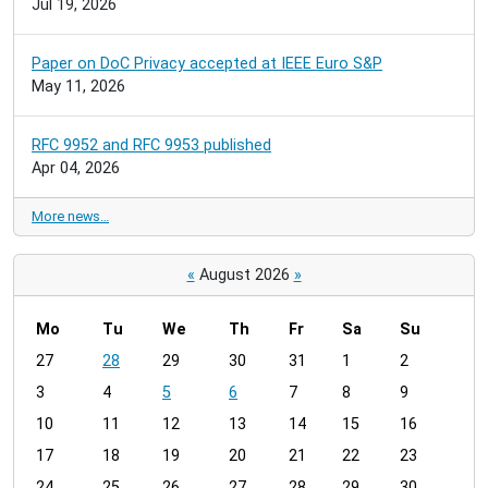
Jul 19, 2026
Paper on DoC Privacy accepted at IEEE Euro S&P
May 11, 2026
RFC 9952 and RFC 9953 published
Apr 04, 2026
More news…
«
August 2026
»
Mo
Tu
We
Th
Fr
Sa
Su
m
27
28
29
30
31
1
2
o
3
4
5
6
7
8
9
n
t
10
11
12
13
14
15
16
h
17
18
19
20
21
22
23
-
24
25
26
27
28
29
30