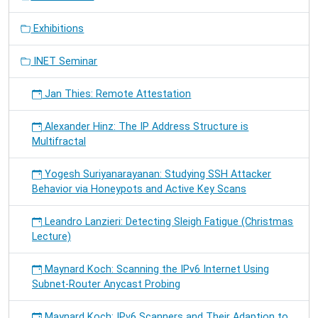
Exhibitions
INET Seminar
Jan Thies: Remote Attestation
Alexander Hinz: The IP Address Structure is
Multifractal
Yogesh Suriyanarayanan: Studying SSH Attacker
Behavior via Honeypots and Active Key Scans
Leandro Lanzieri: Detecting Sleigh Fatigue (Christmas
Lecture)
Maynard Koch: Scanning the IPv6 Internet Using
Subnet-Router Anycast Probing
Maynard Koch: IPv6 Scanners and Their Adaption to