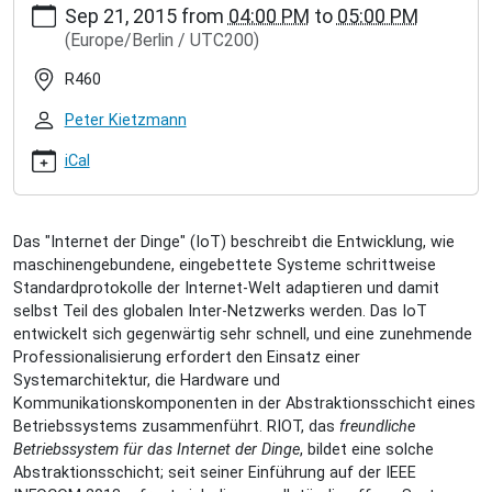
Sep 21, 2015
from
04:00 PM
to
05:00 PM
hamburg.de/events/inet-
(Europe/Berlin / UTC200)
seminar/peter-
kietzmann-
R460
leistungsmessung-
eines-
Peter Kietzmann
modularen-
netzwerk-
iCal
stacks-
fur-
riot
Das "Internet der Dinge" (IoT) beschreibt die Entwicklung, wie
Peter
maschinengebundene, eingebettete Systeme schrittweise
Kietzmann:
Standardprotokolle der Internet-Welt adaptieren und damit
Messung
selbst Teil des globalen Inter-Netzwerks werden. Das IoT
des
entwickelt sich gegenwärtig sehr schnell, und eine zunehmende
RIOT
Professionalisierung erfordert den Einsatz einer
Netzwerk-
Systemarchitektur, die Hardware und
Stacks
Kommunikationskomponenten in der Abstraktionsschicht eines
2015-
Betriebssystems zusammenführt. RIOT, das
freundliche
09-
Betriebssystem für das Internet der Dinge
, bildet eine solche
21T16:00:00+02:00
Abstraktionsschicht; seit seiner Einführung auf der IEEE
2015-