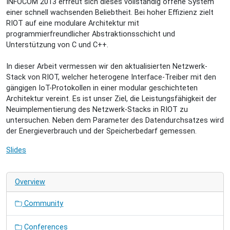
INFOCOM 2013 erfreut sich dieses vollständig offene System
09-
einer schnell wachsenden Beliebtheit. Bei hoher Effizienz zielt
21T17:00:00+02:00
RIOT auf eine modulare Architektur mit
Leistungsmessung
programmierfreundlicher Abstraktionsschicht und
eines
Unterstützung von C und C++.
modularen
Netzwerk-
In dieser Arbeit vermessen wir den aktualisierten Netzwerk-
Stacks
Stack von RIOT, welcher heterogene Interface-Treiber mit den
für
gängigen IoT-Protokollen in einer modular geschichteten
das
Architektur vereint. Es ist unser Ziel, die Leistungsfähigkeit der
IoT-
Neuimplementierung des Netzwerk-Stacks in RIOT zu
Betriebssystem
untersuchen. Neben dem Parameter des Datendurchsatzes wird
RIOT
der Energieverbrauch und der Speicherbedarf gemessen.
Slides
Overview
Community
Conferences