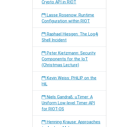
Crypto API in RIOT
Lasse Rosenow: Runtime
Configuration within RIOT
Raphael Hiesgen: The Log4j
Shell Incident
Peter Kietzmann: Security
Components for the IoT
(Christmas Lecture)
Kevin Weiss: PHiLIP on the
HiL
Niels Gandraß: uTimer: A
Uniform Low-level Timer-API
for RIOT-OS
Henning Krause: Approaches