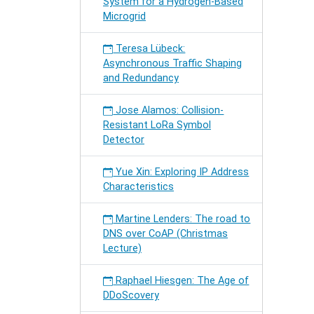
System for a Hydrogen-Based
Microgrid
Teresa Lübeck:
Asynchronous Traffic Shaping
and Redundancy
Jose Alamos: Collision-
Resistant LoRa Symbol
Detector
Yue Xin: Exploring IP Address
Characteristics
Martine Lenders: The road to
DNS over CoAP (Christmas
Lecture)
Raphael Hiesgen: The Age of
DDoScovery