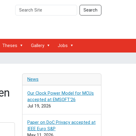
Search
Advanced
Search
Site
Search…
Theses
Gallery
Jobs
News
en
Our Clock Power Model for MCUs
accepted at EMSOFT'26
Jul 19, 2026
Paper on DoC Privacy accepted at
IEEE Euro S&P
May 11, 2026