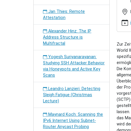
semina
tuxen-
Jan Thies: Remote
realzei
Attestation
zwisch
webbro
Alexander Hinz: The IP
rtcweb
Address Structure is
Michael
Multifractal
Zur Zei
Tüxen:
World W
Realze
spezif
Yogesh Suriyanarayanan:
zwisch
ermögli
Studying SSH Attacker Behavior
Webbro
Die Ko
via Honeypots and Active Key
(RTCWe
allgeme
Scans
2013-
Überbli
04-
der Pro
08T18:
Leandro Lanzieri: Detecting
vorgest
2013-
Sleigh Fatigue (Christmas
(SCTP) 
04-
Lecture)
gestell
08T19:
lassen.
Maynard Koch: Scanning the
das Ma
IPv6 Internet Using Subnet-
wird de
Router Anycast Probing
demonst