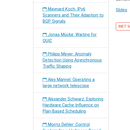
Maynard Koch: IPv6
Slides
Scanners and Their Adaption to
BGP Signals
INET S
Jonas Mücke: Waiting for
QUIC
Philipp Meyer: Anomaly
Detection Using Asynchronous
Traffic Shaping
Alex Männel: Operating a
large network telescope
Alexander Schwarz: Exploring
Hardware Cache Influence on
Plan-Based Scheduling
Moritz Dehler: Control