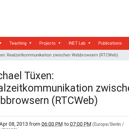
Teaching
Projects
INET Lab
Publications
xen: Realzeitkommunikation zwischen Webbrowsern (RTCWeb)
chael Tüxen:
alzeitkommunikation zwisch
bbrowsern (RTCWeb)
/www.inet.haw-
Apr 08, 2013
from
06:00 PM
to
07:00 PM
(Europe/Berlin /
.de/events/inet-