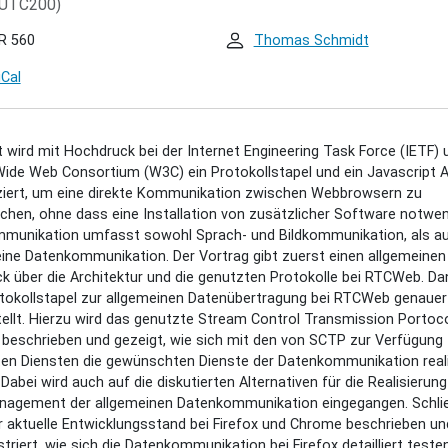
UTC200)
r/michael-
R 560
Thomas Schmidt
tkommunikation-
en-
iCal
wsern-
t wird mit Hochdruck bei der Internet Engineering Task Force (IETF) 
ide Web Consortium (W3C) ein Protokollstapel und ein Javascript 
itkommunikation
iziert, um eine direkte Kommunikation zwischen Webbrowsern zu
en
chen, ohne dass eine Installation von zusätzlicher Software notwend
wsern
mmunikation umfasst sowohl Sprach- und Bildkommunikation, als a
b)
ine Datenkommunikation. Der Vortrag gibt zuerst einen allgemeinen
ck über die Architektur und die genutzten Protokolle bei RTCWeb. Da
tokollstapel zur allgemeinen Datenübertragung bei RTCWeb genauer
00:00+02:00
ellt. Hierzu wird das genutzte Stream Control Transmission Portoc
beschrieben und gezeigt, wie sich mit den von SCTP zur Verfügung
ten Diensten die gewünschten Dienste der Datenkommunikation real
00:00+02:00
 Dabei wird auch auf die diskutierten Alternativen für die Realisierun
nagement der allgemeinen Datenkommunikation eingegangen. Schlie
r aktuelle Entwicklungsstand bei Firefox und Chrome beschrieben un
riert, wie sich die Datenkommunikation bei Firefox detailliert testen