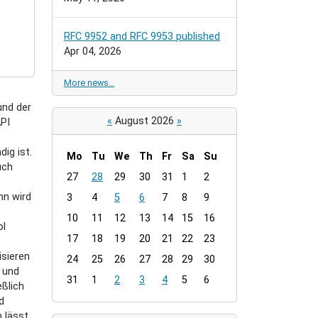
RFC 9952 and RFC 9953 published
Apr 04, 2026
More news…
und der
«
August 2026
»
API
ig ist.
Mo
Tu
We
Th
Fr
Sa
Su
uch
m
27
28
29
30
31
1
2
o
nn wird
3
4
5
6
7
8
9
n
t
10
11
12
13
14
15
16
ol
h
17
18
19
20
21
22
23
-
isieren
24
25
26
27
28
29
30
8
g und
31
1
2
3
4
5
6
ßlich
d
 lässt.