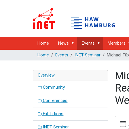
Home
News
Events
Members
Home
Events
INET Seminar
Michael Tü
Mi
Overview
Re
Community
We
Conferences
Exhibitions
https:/
hamburg
INET Seminar